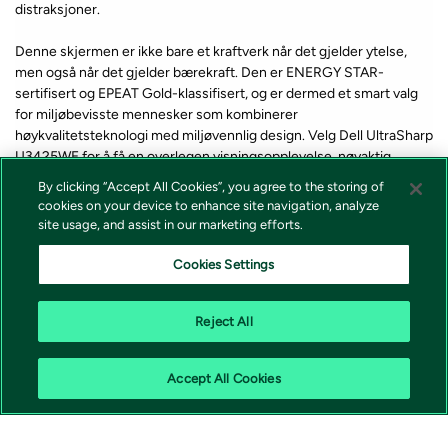
distraksjoner.
Denne skjermen er ikke bare et kraftverk når det gjelder ytelse,
men også når det gjelder bærekraft. Den er ENERGY STAR-
sertifisert og EPEAT Gold-klassifisert, og er dermed et smart valg
for miljøbevisste mennesker som kombinerer
høykvalitetsteknologi med miljøvennlig design. Velg Dell UltraSharp
U3425WE for å få en overlegen visningsopplevelse, nøyaktig
fargegjengivelse og en forpliktelse til bærekraft.
By clicking “Accept All Cookies”, you agree to the storing of
cookies on your device to enhance site navigation, analyze
site usage, and assist in our marketing efforts.
*Lagerstatus og pris for våre produkter vises alltid på produkt som
forteller om varen er på lager eller ikke i nettbutikken. Vi tar forbehold
Cookies Settings
om at feil i lagerstatus kan forekomme samt prisendring fra våre
leverandører, endringer i valutakurser, tollsatser eller avgifter.
Reject All
Accept All Cookies
Vivicta AS | 0277 Oslo |
shop@vivicta.com