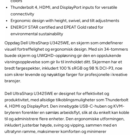
colors
Thunderbolt 4, HDMI, and DisplayPort inputs for versatile
connectivity
Ergonomic design with height, swivel, and tilt adjustments
ENERGY STAR certified and EPEAT Gold rated for
environmental sustainability
Oppdag Dell UltraSharp U3425WE, en skjerm som omdefinerer
visuell fortreffelighet og ergonomisk design. Med sin 34-tommers
buede skjerm og UWQHD-oppløsning gir den en oppslukende
visningsopplevelse som gir liv til innholdet ditt. Skjermen har et
bredt fargespekter, inkludert 100 % sRGB og 98 % DCI-P3, noe
som sikrer levende og nøyaktige farger for profesjonelle i kreative
bransjer.
Dell UltraSharp U3425WE er designet for effektivitet og
produktivitet, med allsidige tilkoblingsmuligheter som Thunderbolt
4, HDMI og DisplayPort. Den innebygde USB-C-huben og KVM-
bryteren forenkler en sømløs arbeidsflyt, slik at du enkelt kan koble
til og administrere flere enheter. Den ergonomiske utformingen,
inkludert justerbar høyde, sving og vipping, sammen med en
ultratynn ramme, maksimerer komforten og minimerer