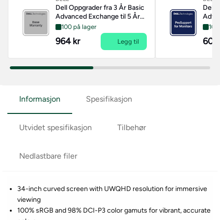
Dell Oppgrader fra 3 År Basic
Dell 
Advanced Exchange til 5 År
Advan
Basic Advanced Exchange
ProSu
100 på lager
100
964 kr
604 
Legg til
Informasjon
Spesifikasjon
Utvidet spesifikasjon
Tilbehør
Nedlastbare filer
34-inch curved screen with UWQHD resolution for immersive
viewing
100% sRGB and 98% DCI-P3 color gamuts for vibrant, accurate