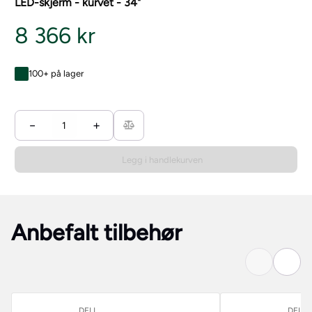
LED-skjerm - kurvet - 34"
8 366 kr
100+ på lager
−
+
Legg i handlekurven
Anbefalt tilbehør
DELL
DELL