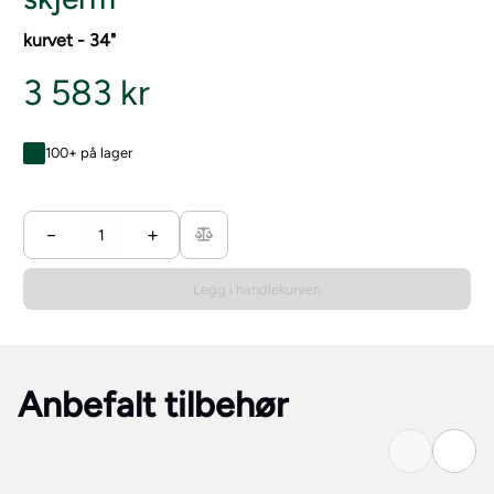
kurvet - 34"
3 583 kr
100+ på lager
−
+
Legg i handlekurven
Anbefalt tilbehør