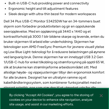
Built-in USB-C hub providing power and connectivity
Ergonomic height and tilt adjustment features
Sleek design with ultra-thin bezel for modern workspaces
Dell 34 Plus USB-C Monitor S3425DW har en 34-tommers buet
skjerm som forbedrer produktiviteten og gir en oppslukende
seeropplevelse. Med en oppløsning på 3440 x 1440 og et
kontrastforhold på 3000:1 blir bildene skarpe og levende, enten du
bruker skjermen til arbeid eller underholdning. Skjermen har
teknologier som AMD FreeSync Premium for jevnere visuell ytelse
og Low Blue Light-teknologi for å redusere belastningen på øynene
ved langvarig bruk. Denne skjermen har en innebygd USB 3.2 Gen
1/USB-C-hub for enkel tilkobling og strømforsyning på opptil 65 W,
slik at brukerne kan strømlinjeforme arbeidsområdet sitt. Med
allsidige høyde- og vippejusteringer tilbyr den ergonomisk komfort
for alle brukere. Designet har en ultratynn ramme og et
kabelhåndteringssystem, som kombinerer funksjonalitet med en
elegant estetikk, noe som gjør den til et utmerket valg for alle
skrivebordsoppsett.
By clicking “Accept All Cookies”, you agree to the storing of
cookies on your device to enhance site navigation, analyze
site usage, and assist in our marketing efforts.
*Lagerstatus og pris for våre produkter vises alltid på produkt som