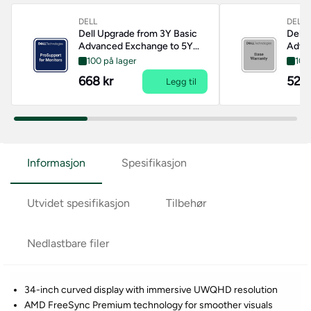
DELL
DELL
Dell Upgrade from 3Y Basic
Dell 
Advanced Exchange to 5Y
Advan
ProSupport Advanced
Basi
100 på lager
100
Exchange
668 kr
522 
Legg til
Informasjon
Spesifikasjon
Utvidet spesifikasjon
Tilbehør
Nedlastbare filer
34-inch curved display with immersive UWQHD resolution
AMD FreeSync Premium technology for smoother visuals