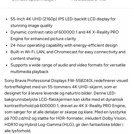
55-inch 4K UHD (2160p) IPS LED-backlit LCD display for
stunning image quality
Dynamic contrast ratio of 600000:1 and 4K X-Reality PRO
Engine for enhanced picture clarity
24-hour operating capability with energy-efficient design
Built-in Wi-Fi, LAN, and Chromecast for easy connectivity and
content sharing
Supports a wide range of audio and video formats for versatile
multimedia playback
Sony Bravia Professional Displays FW-55BZ40L redefinerer visuell
fortreffelighet med sin 55-tommers 4K UHD-skjerm, som er
designet for å levere levende og naturtro bilder. Denne LED-
bakgrunnsbelyste LCD-flatskjermen kan skilte med et dynamisk
kontrastforhold på 600000:1, drevet av 4K X-Reality PRO Engine,
som sørger for at alle detaljer er skarpe og klare. Med en lysstyrke
på 700 cd/m2 og støtte for HDR-formater, inkludert Dolby Vision,
HDR10 og Hybrid Log-Gamma (HLG), gir den fantastiske bilder i
alle lysforhold.