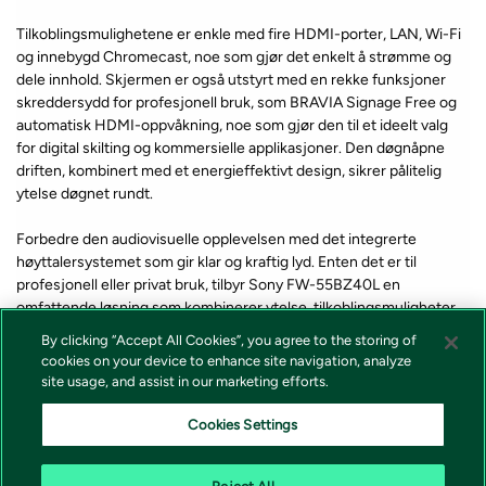
Tilkoblingsmulighetene er enkle med fire HDMI-porter, LAN, Wi-Fi
og innebygd Chromecast, noe som gjør det enkelt å strømme og
dele innhold. Skjermen er også utstyrt med en rekke funksjoner
skreddersydd for profesjonell bruk, som BRAVIA Signage Free og
automatisk HDMI-oppvåkning, noe som gjør den til et ideelt valg
for digital skilting og kommersielle applikasjoner. Den døgnåpne
driften, kombinert med et energieffektivt design, sikrer pålitelig
ytelse døgnet rundt.
Forbedre den audiovisuelle opplevelsen med det integrerte
høyttalersystemet som gir klar og kraftig lyd. Enten det er til
profesjonell eller privat bruk, tilbyr Sony FW-55BZ40L en
omfattende løsning som kombinerer ytelse, tilkoblingsmuligheter
og holdbarhet.
By clicking “Accept All Cookies”, you agree to the storing of
cookies on your device to enhance site navigation, analyze
site usage, and assist in our marketing efforts.
*Lagerstatus og pris for våre produkter vises alltid på produkt som
forteller om varen er på lager eller ikke i nettbutikken. Vi tar forbehold
Cookies Settings
om at feil i lagerstatus kan forekomme samt prisendring fra våre
leverandører, endringer i valutakurser, tollsatser eller avgifter.