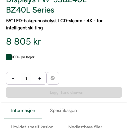
BZ40L Series
55" LED-bakgrunnsbelyst LCD-skjerm - 4K - for
intelligent skilting
8 805 kr
100+ på lager
−
+
Legg i handlekurven
Informasjon
Spesifikasjon
Utvidet spesifikasjon
Nedlastbare filer