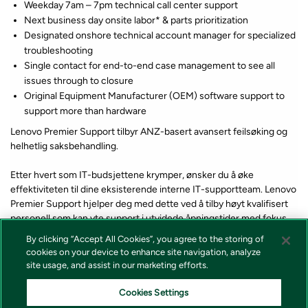
Weekday 7am – 7pm technical call center support
Next business day onsite labor* & parts prioritization
Designated onshore technical account manager for specialized
troubleshooting
Single contact for end-to-end case management to see all
issues through to closure
Original Equipment Manufacturer (OEM) software support to
support more than hardware
Lenovo Premier Support tilbyr ANZ-basert avansert feilsøking og
helhetlig saksbehandling.
Etter hvert som IT-budsjettene krymper, ønsker du å øke
effektiviteten til dine eksisterende interne IT-supportteam. Lenovo
Premier Support hjelper deg med dette ved å tilby høyt kvalifisert
personell som kan yte support i utvidede åpningstider med fokus
på avansert feilsøking og dedikert saksbehandling.
By clicking “Accept All Cookies”, you agree to the storing of
cookies on your device to enhance site navigation, analyze
site usage, and assist in our marketing efforts.
*Lagerstatus og pris for våre produkter vises alltid på produkt som
forteller om varen er på lager eller ikke i nettbutikken. Vi tar forbehold
Cookies Settings
om at feil i lagerstatus kan forekomme samt prisendring fra våre