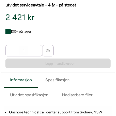
utvidet serviceavtale - 4 år - på stedet
2 421 kr
100+ på lager
−
+
Legg i handlekurven
Informasjon
Spesifikasjon
Utvidet spesifikasjon
Nedlastbare filer
Onshore technical call center support from Sydney, NSW