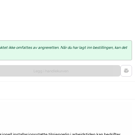
et ikke omfattes av angreretten. Når du har lagt inn bestillingen, kan det
Legg i handlekurven
onell installasjonsstøtte tilgjengelig i arbeidstiden kan bedrifter