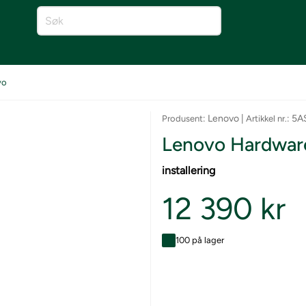
vo
: Lenovo |
: 5
Produsent
Artikkel nr.
Lenovo Hardware 
installering
12 390 kr
100 på lager