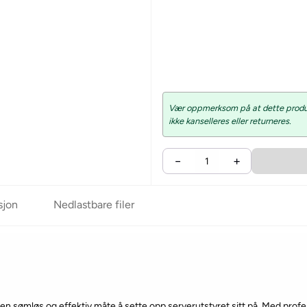
Vær oppmerksom på at dette produkt
ikke kanselleres eller returneres.
−
+
sjon
Nedlastbare filer
en sømløs og effektiv måte å sette opp serverutstyret sitt på. Med profesj