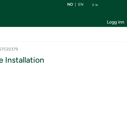
NO
EN
0
kr
Logg inn
AS7C22379
Installation