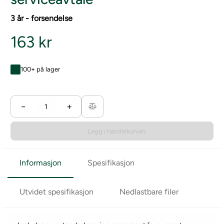
3 år - forsendelse
163 kr
100+ på lager
−
+
Legg i handlekurven
Informasjon
Spesifikasjon
Utvidet spesifikasjon
Nedlastbare filer