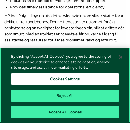
Includes an extended service agreement for support
Provides timely assistance for operational efficiency
HP Inc. Poly+ tilbyr en utvidet serviceavtale som sikrer støtte for å
dekke ulike kundebehov. Denne tjenesten er utformet for å gi
beskyttelse og ansvarlighet for investeringen din, slik at driften går
som smurt. Med en utvidet serviceavtale får brukerne tilgang til
assistanse og ressurser for å løse problemer raskt og effektivt.
By clicking “Accept All Cookies”, you agree to the storing of
cookies on your device to enhance site navigation, analyze
site usage, and assist in our marketing efforts.
*Lagerstatus og pris for våre produkter vises alltid på produkt som
forteller om varen er på lager eller ikke i nettbutikken. Vi tar forbehold
Cookies Settings
om at feil i lagerstatus kan forekomme samt prisendring fra våre
leverandører, endringer i valutakurser, tollsatser eller avgifter.
Reject All
Accept All Cookies
Vivicta AS | 0277 Oslo |
shop@vivicta.com