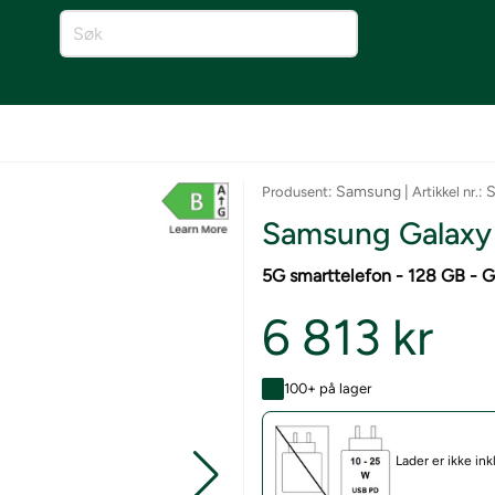
: Samsung |
:
Produsent
Artikkel nr.
Samsung Galaxy 
5G smarttelefon - 128 GB -
6 813 kr
100+ på lager
Lader er ikke ink