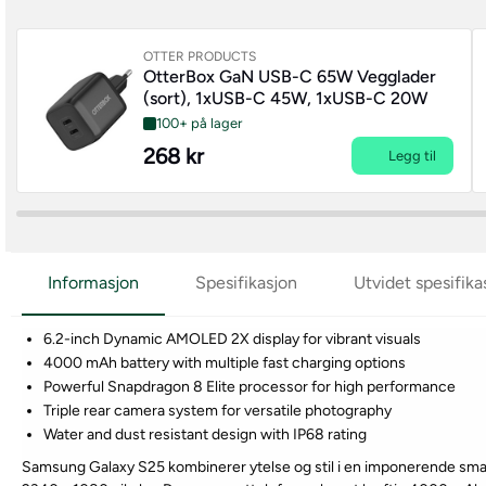
OTTER PRODUCTS
OtterBox GaN USB-C 65W Vegglader
(sort), 1xUSB-C 45W, 1xUSB-C 20W
100+ på lager
268 kr
Legg til
Informasjon
Spesifikasjon
Utvidet spesifika
6.2-inch Dynamic AMOLED 2X display for vibrant visuals
4000 mAh battery with multiple fast charging options
Powerful Snapdragon 8 Elite processor for high performance
Triple rear camera system for versatile photography
Water and dust resistant design with IP68 rating
Samsung Galaxy S25 kombinerer ytelse og stil i en imponerende s