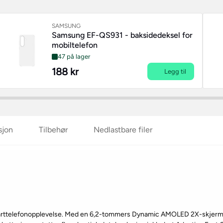
SAMSUNG
Samsung EF-QS931 - baksidedeksel for
mobiltelefon
47 på lager
188 kr
Legg til
sjon
Tilbehør
Nedlastbare filer
marttelefonopplevelse. Med en 6,2-tommers Dynamic AMOLED 2X-skjerm 