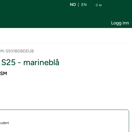
NO
EN
0
kr
Logg inn
 SM-S931BDBDEUB
S25 - marineblå
 GSM
ludert