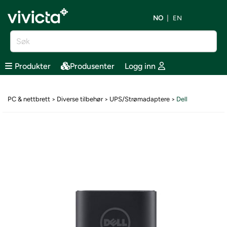
NO
EN
Produkter
Produsenter
Logg inn
PC & nettbrett
Diverse tilbehør
UPS/Strømadaptere
Dell
>
>
>