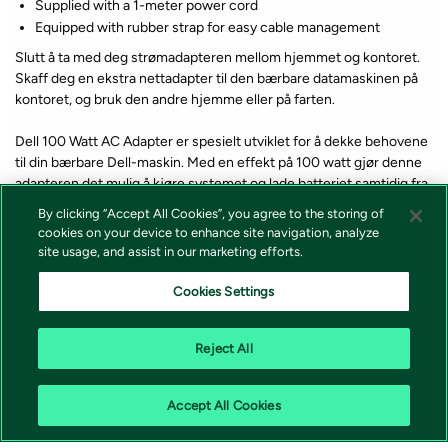
Supplied with a 1-meter power cord
Equipped with rubber strap for easy cable management
Slutt å ta med deg strømadapteren mellom hjemmet og kontoret.
Skaff deg en ekstra nettadapter til den bærbare datamaskinen på
kontoret, og bruk den andre hjemme eller på farten.
Dell 100 Watt AC Adapter er spesielt utviklet for å dekke behovene
til din bærbare Dell-maskin. Med en effekt på 100 watt gjør denne
adapteren det mulig å kjøre systemet og lade batteriet samtidig fra
stikkontakter.
By clicking “Accept All Cookies”, you agree to the storing of
cookies on your device to enhance site navigation, analyze
site usage, and assist in our marketing efforts.
*Lagerstatus og pris for våre produkter vises alltid på produkt som
forteller om varen er på lager eller ikke i nettbutikken. Vi tar forbehold
Cookies Settings
om at feil i lagerstatus kan forekomme samt prisendring fra våre
leverandører, endringer i valutakurser, tollsatser eller avgifter.
Reject All
Accept All Cookies